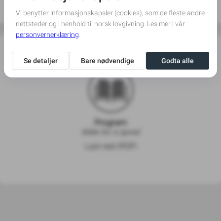
var det mest gavmilde, blide, omsorgsfulle og beste og 
mest levende mennesket på jord.  

Hvil i fred vår umistelige Trude, vi ses igjen. 

Du lever videre i minnene
Program/Minnebok
Program
(klikk for å åpne)
Last ned (PDF)