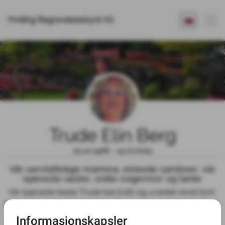
Hviding Begravelsesbyrå AS
Trude Elin Berg
25.10.1968 - 19.07.2025
Vår uerstattelige mamma, elskede samboer, vår
kjæreste søster, snille svigermor og tante
Vår kjæreste beste Trude ble brått og uventet revet bort 
fra oss så alt for tidlig. Nå har Trudes hjerte sluttet å slå og 
våre hjerter er knust. Savnet er og blir uendelig stort. Du 